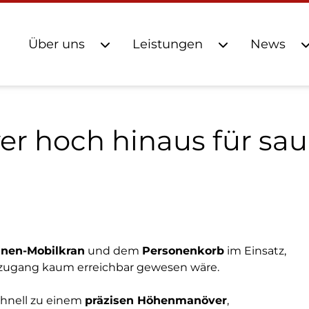
Über uns
Leistungen
News
er hoch hinaus für sa
nnen‑Mobilkran
und dem
Personenkorb
im Einsatz,
nzugang kaum erreichbar gewesen wäre.
chnell zu einem
präzisen Höhenmanöver
,